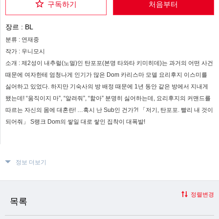
구독하기
처음부터
장르 :
BL
분류 :
연재중
작가 :
우니모시
소개 :
제2성이 내추럴(노멀)인 탄포포(본명 타와타 키미히데)는 과거의 어떤 사건
때문에 여자한테 엄청나게 인기가 많은 Dom 카리스마 모델 요리후지 이스미를
싫어하고 있었다. 하지만 기숙사의 방 배정 때문에 1년 동안 같은 방에서 지내게
됐는데! “움직이지 마”, “알려줘”, “핥아” 분명히 싫어하는데, 요리후지의 커맨드를
따르는 자신의 몸에 대혼란! …혹시 난 Sub인 건가?! 「저기, 탄포포. 빨리 내 것이
되어줘」 S랭크 Dom의 쌓일 대로 쌓인 집착이 대폭발!
정보 더보기
정렬변경
목록