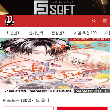
최신만화
인기만화
완결만화
매일 추천 100
요청
탄포포는 sub일지도 몰라