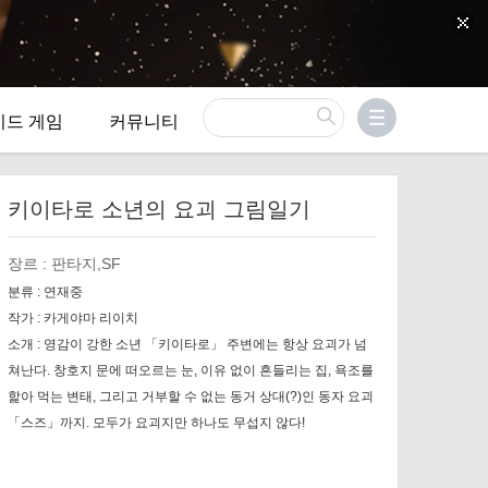
이드 게임
커뮤니티
키이타로 소년의 요괴 그림일기
장르 :
판타지,SF
분류 :
연재중
작가 :
카게야마 리이치
소개 :
영감이 강한 소년 「키이타로」 주변에는 항상 요괴가 넘
쳐난다. 창호지 문에 떠오르는 눈, 이유 없이 흔들리는 집, 욕조를
핥아 먹는 변태, 그리고 거부할 수 없는 동거 상대(?)인 동자 요괴
「스즈」까지. 모두가 요괴지만 하나도 무섭지 않다!