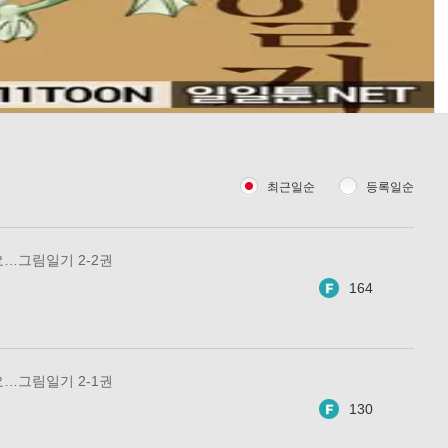
최근일순
등록일순
…그림일기 2-2권
164
…그림일기 2-1권
130