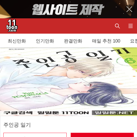
최신만화
인기만화
완결만화
매일 추천 100
요청
주인공 일기