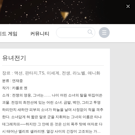
이드 게임
커뮤니티
유녀전기
장르 :
액션, 판타지,TS, 이세계, 전생, 라노벨, 애니화
분류 :
연재중
작가 :
카를로 젠
소개 :
전쟁의 영웅, 그녀는…… 나이 어린 소녀의 탈을 뒤집어쓴
괴물. 전장의 최전선에 있는 어린 소녀. 금발, 벽안, 그리고 투영
하리만치 새하얀 피부의 소녀가 하늘을 날며 사정없이 적을 격추
한다. 소녀답게 혀 짧은 말로 군을 지휘하는 그녀의 이름은 타냐
데그레챠프──하지만 그 안에 든 것은 신의 폭주 탓에 여자로 다
시 태어난 엘리트 샐러리맨. 열강 사이의 긴장이 고조되는 가운