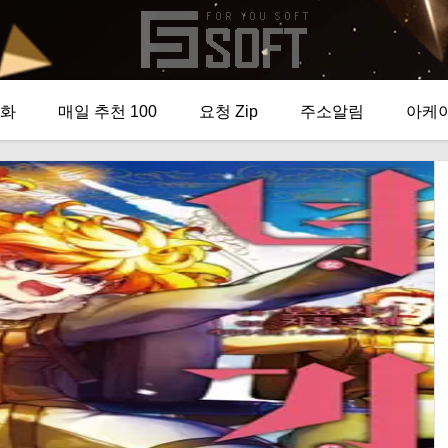
화
매일 추천 100
요청 Zip
주소알림
아케