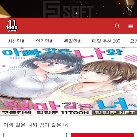
최신만화
인기만화
완결만화
매일 추천 100
요청
아빠 같은 나와 엄마 같은 너