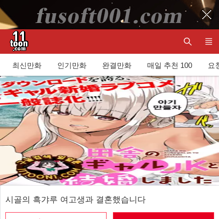
최신만화
인기만화
완결만화
매일 추천 100
요청
시골의 흑갸루 여고생과 결혼했습니다