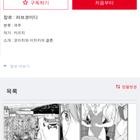
구독하기
처음부터
장르 :
러브코미디
분류 :
격주
작가 :
카즈치
소개 :
코이치와 이치카의 결혼.
정보 더보기
정렬변경
목록