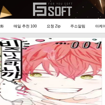
화
매일 추천 100
요청 Zip
주소알림
아케