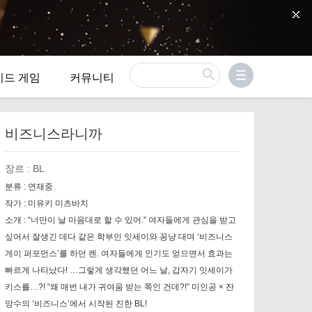
이드 게임
커뮤니티
비즈니스라니까
장르 :
BL
분류 :
연재중
작가 :
미유키 미츠바치
소개 :
“너만이 날 마음대로 할 수 있어.” 여자들에게 관심을 받고
싶어서 잘생긴 데다 같은 학부인 잇세이와 꽁냥 대며 ‘비즈니스
게이 퍼포먼스’를 하던 렌. 여자들에게 인기도 얻으면서 효과는
빠르게 나타났다! …그렇게 생각했던 어느 날, 갑자기 잇세이가
키스를…?! “왜 매번 내가 귀여움 받는 쪽인 건데?!” 미인공 × 잔
망수의 ‘비즈니스’에서 시작된 진한 BL!