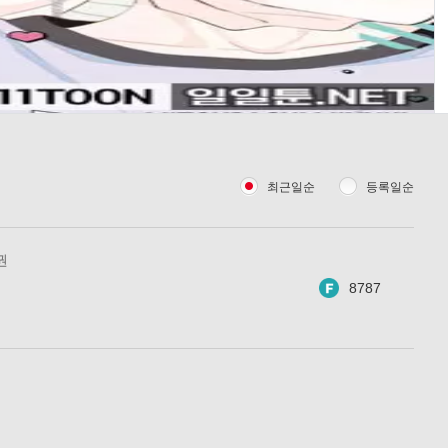
최근일순
등록일순
권
8787