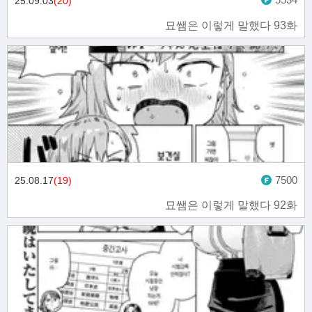
25.09.03
(20)
묘쌤은 이렇게 말했다 93화
7500
25.08.17
(19)
묘쌤은 이렇게 말했다 92화