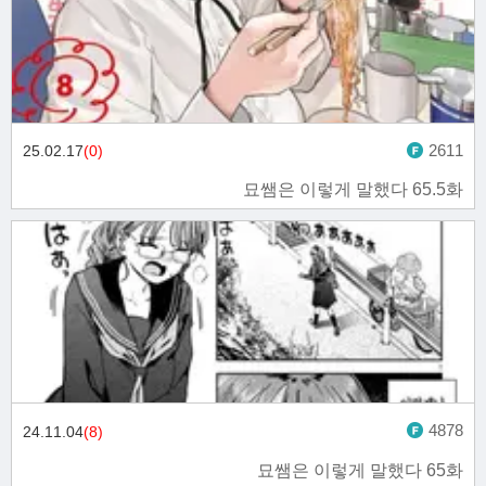
2611
25.02.17
(0)
묘쌤은 이렇게 말했다 65.5화
4878
24.11.04
(8)
묘쌤은 이렇게 말했다 65화