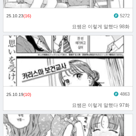
5272
25.10.23
(16)
묘쌤은 이렇게 말했다 98화
4863
25.10.19
(10)
묘쌤은 이렇게 말했다 97화