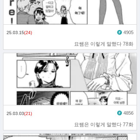
4905
25.03.15
(24)
묘쌤은 이렇게 말했다 78화
4856
25.03.03
(21)
묘쌤은 이렇게 말했다 77화