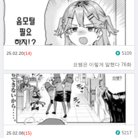
5109
25.02.20
(14)
묘쌤은 이렇게 말했다 76화
5217
25.02.08
(15)