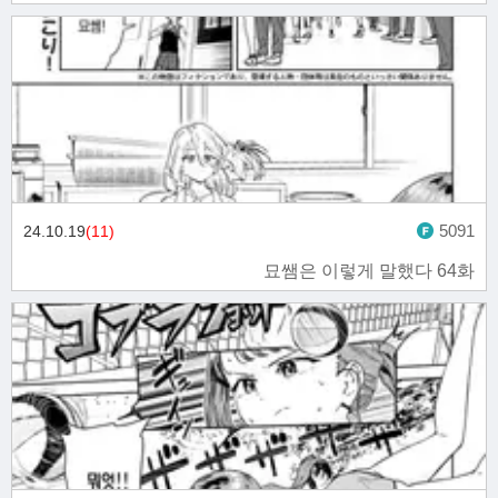
5091
24.10.19
(11)
묘쌤은 이렇게 말했다 64화