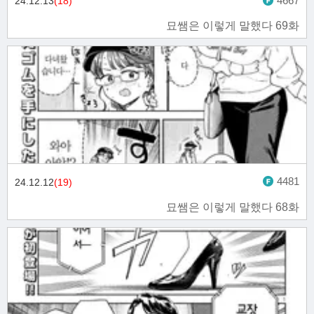
4667
24.12.13
(18)
묘쌤은 이렇게 말했다 69화
4481
24.12.12
(19)
묘쌤은 이렇게 말했다 68화