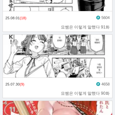
5604
25.08.01
(18)
묘쌤은 이렇게 말했다 91화
4658
25.07.30
(9)
묘쌤은 이렇게 말했다 90화