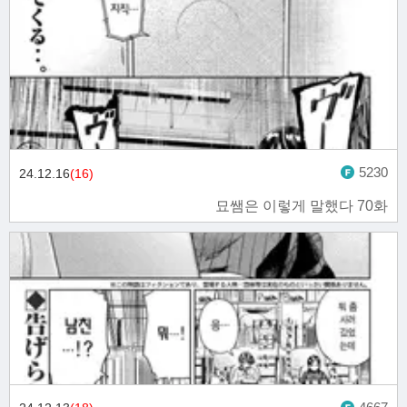
5230
24.12.16
(16)
묘쌤은 이렇게 말했다 70화