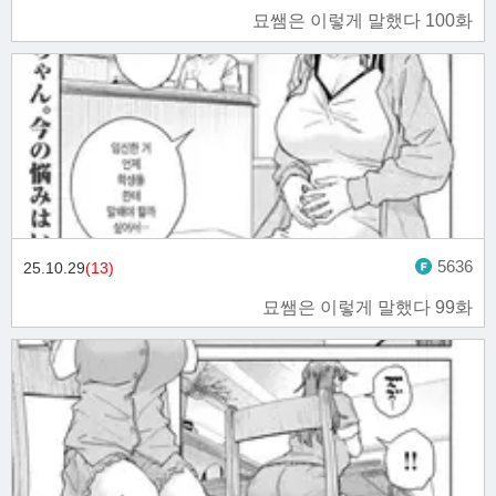
묘쌤은 이렇게 말했다 100화
5636
25.10.29
(13)
묘쌤은 이렇게 말했다 99화