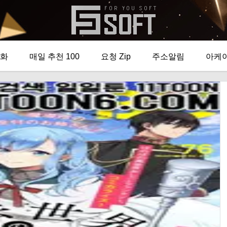
화
매일 추천 100
요청 Zip
주소알림
아케