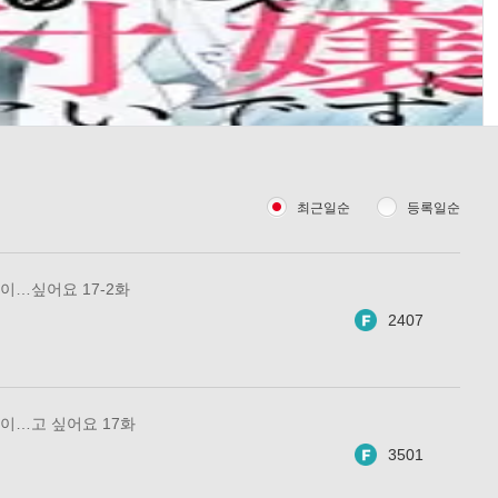
최근일순
등록일순
이…싶어요 17-2화
2407
이…고 싶어요 17화
3501