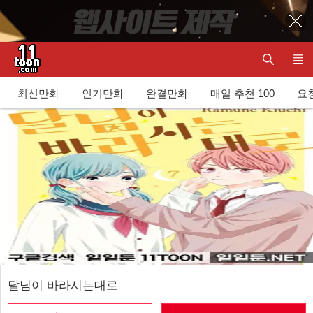
최신만화
인기만화
완결만화
매일 추천 100
요청
달님이 바라시는대로